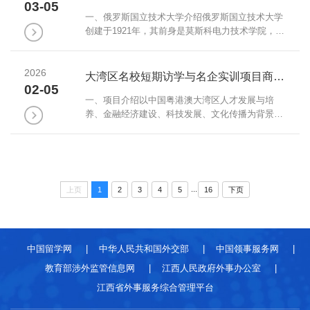
技术及信息安全（第四名），无线电通信（第五
03-05
名）。二、合作情况我校是俄罗斯国立技术大学在
一、俄罗斯国立技术大学介绍俄罗斯国立技术大学
中国的友好校际合作伙伴。我校大三在校生可报名
创建于1921年，其前身是莫斯科电力技术学院，中
参加俄罗斯国立技术大学本硕连读3+1+2项目。
俄工科联盟成员之一。2019年排行俄罗斯理工类院
三、项...
校第六名。其优势专业：电子信息（第三名），计
2026
算机编程（第四名），电子工程（第二名），信息
大湾区名校短期访学与名企实训项目商科管理方向和新闻传播与营销方向项目通知
技术及信息安全（第四名），无线电通信（第五
02-05
名）。二、合作情况我校是俄罗斯国立技术大学在
一、项目介绍以中国粤港澳大湾区人才发展与培
中国的友好校际合作伙伴。我校大四应届毕业生可
养、金融经济建设、科技发展、文化传播为背景，
报名参加俄罗斯国立技术大学硕士班项目。三、项
采用香港名校课程与世界 500 强名企实训课程、参
目...
访相结合的多元化 “微留学” 模式，在香港名校及名
企两地进行双语授课。帮助大学生利用寒暑期体验
名校课堂、提升专业能力、提高职业素养、积累工
作经验、拓展人脉资源，助力简历加分，增强核心
...
上页
1
2
3
4
5
16
下页
竞争力。二、项目优势师资优质：邀请香港城市大
学相关优势专业资深教授团队，为内地学生量身...
中国留学网
|
中华人民共和国外交部
|
中国领事服务网
|
教育部涉外监管信息网
|
江西人民政府外事办公室
|
江西省外事服务综合管理平台