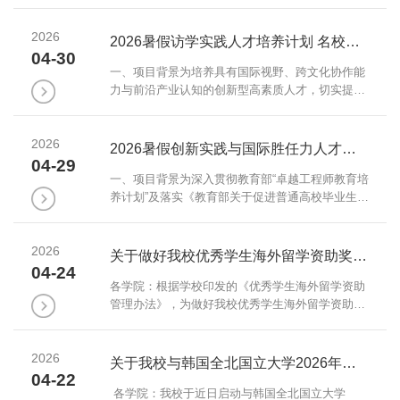
换生项目的通知》要求，经学生本人申请、学院推
荐，拟推荐外国语学院陈玥彤、余燕、林建辉、王
2026
颖为2026年秋季韩国全北大学交换生项目的交换生
2026暑假访学实践人才培养计划 名校进名企-韩国/新加坡/美国项目
人选，现予以公示，公示时间为2026年5月6日至11
04-30
日。附表： 2026年秋季韩国全北
一、项目背景为培养具有国际视野、跨文化协作能
大学交换生项目交换生录取名单序号姓名学院班级
力与前沿产业认知的创新型高素质人才，切实提升
1陈玥彤外国语学院英语2442余燕外国语...
学生国际竞争力和就业能力，推动高校人才培养体
系，上海赴外文化交流中心推出“访学实践人才培养
2026
计划——名校进名企-韩国/新加坡/美国项目”。项目
2026暑假创新实践与国际胜任力人才培养计划 卓越工程师香港项目/国际组织实习生预备营（上海+扬州）项目
旨在为在校学生提供更加多元化及更具国际竞争力
04-29
的教育和实践机会，是一个普适于任何专业年级的
一、项目背景为深入贯彻教育部“卓越工程师教育培
学习实践类项目。二、项目概览（一）名校进名企-
养计划”及落实《教育部关于促进普通高校毕业生到
韩国项目1.项目内容走进名校：走进知名学...
国际组织实习工作的通知》，推动高校构建面向未
来、接轨国际的人才培养体系，提升学生的国际视
2026
野、实践能力与创新素养，上海赴外文化交流中心
关于做好我校优秀学生海外留学资助奖学金评选工作的通知
现推出多方向实践育人项目。项目涵盖两个方向：
04-24
一是“卓越工程师教育培养计划-创新实践（中国香
各学院：根据学校印发的《优秀学生海外留学资助
港）项目”，聚焦人工智能与机器人等前沿领域，强
管理办法》，为做好我校优秀学生海外留学资助奖
化工程实践与创新能力，是适用于任何年级...
学金评选工作，现将相关工作通知如下：一、参评
对象 2025年5月至今，已参加完成或正在参加海
2026
外升学项目、海外短期交流学习项目（两个月以
关于我校与韩国全北国立大学2026年秋季本科学分互认国际交换生项目的通知
上）、短期交换生项目（不少于两周）的我校学制
04-22
年限内的全日制本科、硕士研究生、博士研究生，
各学院：我校于近日启动与韩国全北国立大学