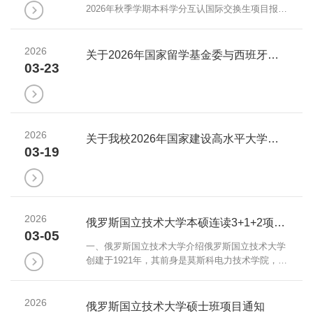
不含档案未到校、有固定工资收入、定向、委培及
2026年秋季学期本科学分互认国际交换生项目报
处于休学、延期毕业的学生。二、申请条件1、海
名,现将有关事项通知如下：一、专业要求请招生简
外...
章中课程列表里相关专业的学院推荐（限大一与大
2026
二年级）交换学生。二、网申环节网上申请和材料
关于2026年国家留学基金委与西班牙巴塞罗那自治大学合作奖学金项目拟推荐人选的公示
邮寄时间截止至2026年5月29日。网申地址：
03-23
https://all.jbnu.ac.kr/jbnu/oasis/online_application.htm
Students – China - Apply完成网上申请以后，务必
把纸质的原件材料邮寄至韩国全...
2026
关于我校2026年国家建设高水平大学公派研究生项目拟推荐人选的公示
03-19
2026
俄罗斯国立技术大学本硕连读3+1+2项目通知
03-05
一、俄罗斯国立技术大学介绍俄罗斯国立技术大学
创建于1921年，其前身是莫斯科电力技术学院，中
俄工科联盟成员之一。2019年排行俄罗斯理工类院
校第六名。其优势专业：电子信息（第三名），计
2026
算机编程（第四名），电子工程（第二名），信息
俄罗斯国立技术大学硕士班项目通知