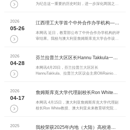
学民主地制定中外合作办学学费标准，希望通过召
为纪念这一重要的历史时刻，进一步深化两国之间
开听证会，切实保障师生知情权、参与权、表达
的“铁杆”友谊与人文交流，巴基斯坦旁遮普大学孔
权、...
子学院在巴基斯坦旁遮普省政府和中国驻拉合尔总
2026
领馆的指导与支持下，成功举办了一系列主题鲜
江西理工大学首个中外合作办学机构——“江西理工大学中澳智能制造学院”获批设立
明、内容丰富的庆祝活动。活动涵盖学术研讨、文
05-26
化互动及中巴文学作品互译等多个维度。中国驻拉
本网讯 近日，教育部公布了中外合作办学机构的评
合尔总领馆总领事孙彦应邀出席了系列活动，我校
审结果。我校与澳大利亚詹姆斯库克大学合作设立
党委常委、副校长熊志华通过视频方式发去祝贺，
的“江西理工大学中澳智能制造学院”成功获批。这
旁...
是我校首个非独立法人中外合作办学机构，也是江
2026
西省首个覆盖本科、硕士、博士三个办学层次的中
芬兰拉普兰大区区长Hannu Takkula一行来访
外合作办学机构。江西理工大学中澳智能制造学院
04-28
将充分依托双方高校优势学科资源，建立本硕博贯
本网讯4月20日，芬兰拉普兰大区区长
通的人才培养体系。学院设在南昌校区，拟开设智
HannuTakkula、拉普兰大区议会主席OlliRainio一
能制造工程、材料科学与工程、人工智能、环境...
行来访，并在三江校区举行交流座谈会。江西省人
民对外友好协会专职副会长涂安波、赣州市人民政
2026
府副秘书长刘冬良出席。校党委书记刘祖文，校党
詹姆斯库克大学代理副校长Ron White、澳大利亚未来教育研究院大学执行董事王晶一行来访
委常委、副校长、矿产智能开发学部部长董冰岩出
04-17
席。科学技术研究院、矿产智能开发学部、矿业工
本网讯 4月15日，澳大利亚詹姆斯库克大学代理副
程学院、国际教育学院和国际交流与合作处相关负
校长Ron White教授、澳大利亚未来教育研究院大
责人参加座谈。座谈会上，刘祖文代表学校对
学执行董事王晶一行来访我校南昌校区，围绕中澳
HannuTakkula、Ol...
智能制造学院建设推进及2026年合作办学重点工作
2025
开展座谈交流。校党委常委、副校长黄志繁、熊志
我校荣获2025年内地（大陆）高校港澳台学生中华文化知识大赛“最佳组织奖”