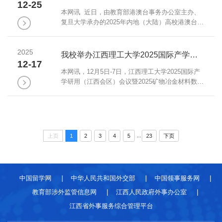
华出席并讲话。南昌校区管委会分管日常工作的副
12-25
主任兼南昌校区党委副书记潘春荣主持座谈会。我
本网讯 近日，由教育部港澳台事务办公室主办、
校本科生院、研究生院、国际交流与合作处及商学
复旦大学承办的2025年内地（大陆）高校港澳台学
院相关负责人参加座谈会。座谈会上，黄志繁代表
生中华文化知识大赛顺利落幕。我校在本届大赛中
学...
表现优异，荣获“最佳组织奖”。外国语学院江宇豪
2025
老师获评“优秀指导老师”，所有参加全国复赛的学
我校举办江西理工大学2025国际产学研用（江西会区）会议暨2025矿物冶金材料数智化国际青年学者论坛
生均获得参赛证书。充分体现了学校在推动港澳台
12-17
学生文化交流、促进中华文化传承方面取得的扎实
本网讯，12月5日-7日，江西理工大学2025国际产
成效。为做好赛事组织与备赛工作，我校港澳台事
学研用（江西会区）会议暨2025矿物冶金材料数智
务办公室高度重视、精心部署，启动专项组织...
化国际青年学者论坛在江西南昌召开。该会议由江
西省科学技术协会指导，江西理工大学、江西省稀
土协会、东北大学、辽宁科技大学、济南大学主
办，颗粒技术江西省重点实验室、江西理工大学国
际创新研究院、高性能钢铁合金材料江西省重点实
...
上页
1
2
3
4
5
23
下页
验室、植入医疗器械增材制造江西省重点实验室承
办。大会聚焦矿物、冶金及材料产业信息化、数字
化、...
中国留学网
|
中华人民共和国外交部
|
中国领事服务网
|
教育部涉外监管信息网
|
江西人民政府外事办公室
|
江西省外事服务综合管理平台