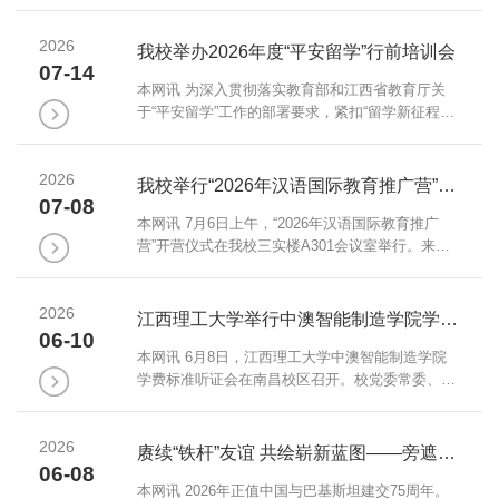
大、法国、爱尔兰的21名华裔师生齐聚赣州，完成
了一场以汉语为桥、以文化为媒的寻根之旅。江西
2026
省教育厅国际合作与交流处胡悦老师到校指导，校
我校举办2026年度“平安留学”行前培训会
党委常委、副校长熊志华出席开营与闭营仪式，国
07-14
际交流与合作处相关负责人、规划设计学院和国际
本网讯 为深入贯彻落实教育部和江西省教育厅关
教育学院等教师代表共同参与相关活动。(汉推营集
于“平安留学”工作的部署要求，紧扣“留学新征程，
体合影)开营仪式上，校党委常委、副校长熊志华向
平安伴你行”年度培训主题，7月13日，学校召开
远道...
2026年度“平安留学”行前培训会。校党委常委、副
2026
校长董冰岩出席培训会并致辞，人事处、国际交流
我校举行“2026年汉语国际教育推广营”开营仪式
与合作处、各学部（学院）相关负责人及师生参加
07-08
培训会。培训会由国际交流与合作处处长蔡进宝主
本网讯 7月6日上午，“2026年汉语国际教育推广
持。董冰岩在讲话中谈到，留学师生要把“平安留
营”开营仪式在我校三实楼A301会议室举行。来自
学、健康留学、文明留学、成功留学”刻进心...
美国、英国、加拿大、法国、爱尔兰五国的20名华
裔青少年齐聚一堂，正式开启本次中华语言文化之
2026
旅。校党委常委、副校长熊志华出席仪式，国际交
江西理工大学举行中澳智能制造学院学费标准听证会
流与合作处负责人、教师代表等共同参加。熊志华
06-10
代表学校向远道而来的华裔师生致以热烈欢迎，并
本网讯 6月8日，江西理工大学中澳智能制造学院
简要介绍了我校办学历程与学科特色。他指出，今
学费标准听证会在南昌校区召开。校党委常委、副
天师生们因汉语而聚，既是一场语言的相遇，更是
校长黄志繁、熊志华，校党委常委、宣传部部长汪
一...
锋锁出席会议。省级职能部门代表，南昌市人大代
2026
表、政协委员，我校相关职能部门负责人，教师代
赓续“铁杆”友谊 共绘崭新蓝图——旁遮普大学孔子学院举办庆祝中巴建交75周年系列活动
表、家长代表、学生代表等参加听证会。黄志繁主
06-08
持听证会。他表示，本次听证会旨在依法依规、科
本网讯 2026年正值中国与巴基斯坦建交75周年。