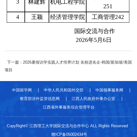
3
林建辉
机电工程学院
251
4
王颖
经济管理学院
工商管理242
国际交流与合作
                                         202
6
年
5
月
6
日
下一篇：2026暑假访学实践人才培养计划 名校进名企-韩国/新加坡/美国
项目
中国留学网
|
中华人民共和国外交部
|
中国领事服务网
|
教育部涉外监管信息网
|
江西人民政府外事办公室
|
江西省外事服务综合管理平台
CopyRight© 江西理工大学国际交流与合作中心 ALL Rights Reserved
赣ICP备05002434号