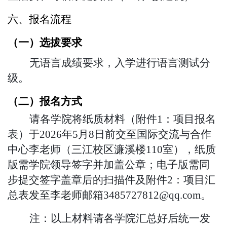
六、报名流程
（一）选拔要求
无语言成绩要求，入学进行语言测试分
级。
（二）报名方式
请各学院将纸质材料（附件
1：项目报名
表）于2026年5月8日前交至国际交流与合作
中心
李
老师（三江校区濂溪楼
110室），
纸质
版需学院领导签字并加盖公章；电子版需同
步提交签字盖章后的扫描件
及附件
2：项目汇
总表发至
李
老师邮箱3485727812@qq.com
。
注：以上材料请各学院汇总好后统一发