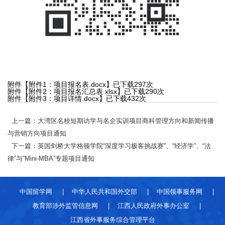
附件【
附件1：项目报名表.docx
】已下载
297
次
附件【
附件2：项目报名汇总表.xlsx
】已下载
290
次
附件【
附件3：项目详情.docx
】已下载
432
次
上一篇：大湾区名校短期访学与名企实训项目商科管理方向和新闻传播
与营销方向项目通知
下一篇：英国剑桥大学格顿学院“深度学习极客挑战赛”、“经济学”、“法
律”与“Mini-MBA”专题项目通知
中国留学网
|
中华人民共和国外交部
|
中国领事服务网
|
教育部涉外监管信息网
|
江西人民政府外事办公室
|
江西省外事服务综合管理平台