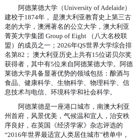
阿德莱德大学（
U
niversity of Adelaide
）
建校于
1874年，
是澳大利亚教育史上第三
古
老
的大学
，
澳洲著名的公立大学，澳大利亚
菁英大学集团
Group of Eight （八大名校联
盟）的成员之一
；
20
26年QS
世界大学综合排
名第
8
2；
澳大利亚历史上共有
15
位诺贝尔奖
获得者，其中有
5位来自阿德莱德大学。阿德
莱德大学具备显著优势的领域包括：酿酒与
食品、健康科学、
生物科学
、物理科学、信
息技术与电信、环境科学和社会科学。
阿德莱德是一座港口城市，南澳大利亚
州首府，风景优美，气候温和宜人，治安秩
序良好，在英国《经济学家》杂志评选的
“2016年世界最适宜人类居住城市”榜单中，